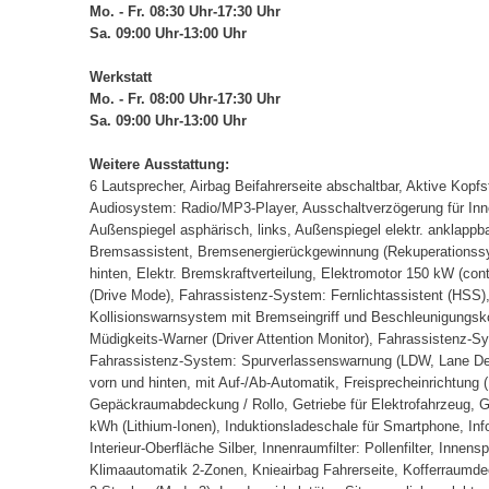
Mo. - Fr. 08:30 Uhr-17:30 Uhr
Sa. 09:00 Uhr-13:00 Uhr
Werkstatt
Mo. - Fr. 08:00 Uhr-17:30 Uhr
Sa. 09:00 Uhr-13:00 Uhr
Weitere Ausstattung:
6 Lautsprecher, Airbag Beifahrerseite abschaltbar, Aktive Kop
Audiosystem: Radio/MP3-Player, Ausschaltverzögerung für Inn
Außenspiegel asphärisch, links, Außenspiegel elektr. anklappba
Bremsassistent, Bremsenergierückgewinnung (Rekuperationssyst
hinten, Elektr. Bremskraftverteilung, Elektromotor 150 kW (co
(Drive Mode), Fahrassistenz-System: Fernlichtassistent (HSS
Kollisionswarnsystem mit Bremseingriff und Beschleunigungsk
Müdigkeits-Warner (Driver Attention Monitor), Fahrassistenz
Fahrassistenz-System: Spurverlassenswarnung (LDW, Lane Dep
vorn und hinten, mit Auf-/Ab-Automatik, Freisprecheinrichtun
Gepäckraumabdeckung / Rollo, Getriebe für Elektrofahrzeug, Ge
kWh (Lithium-Ionen), Induktionsladeschale für Smartphone, In
Interieur-Oberfläche Silber, Innenraumfilter: Pollenfilter, Inne
Klimaautomatik 2-Zonen, Knieairbag Fahrerseite, Kofferraumdec