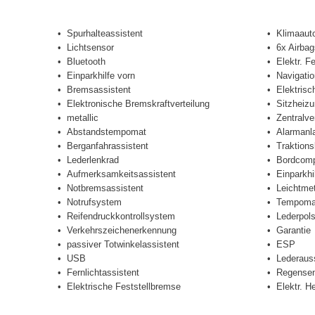
Spurhalteassistent
Klimaaut
Lichtsensor
6x Airbag
Bluetooth
Elektr. F
Einparkhilfe vorn
Navigati
Bremsassistent
Elektrisc
Elektronische Bremskraftverteilung
Sitzheizu
metallic
Zentralve
Abstandstempomat
Alarmanl
Berganfahrassistent
Traktions
Lederlenkrad
Bordcomp
Aufmerksamkeitsassistent
Einparkhi
Notbremsassistent
Leichtmet
Notrufsystem
Tempoma
Reifendruckkontrollsystem
Lederpols
Verkehrszeichenerkennung
Garantie
passiver Totwinkelassistent
ESP
USB
Lederaus
Fernlichtassistent
Regensen
Elektrische Feststellbremse
Elektr. H