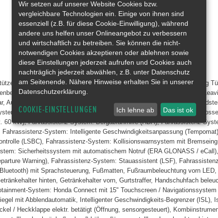
Wir setzen auf unserer Website Cookies bzw.
vergleichbare Technologien ein. Einige von ihnen sind
essenziell (z.B. für diese Cookie-Einwilligung), während
andere uns helfen unser Onlineangebot zu verbessern
und wirtschaftlich zu betreiben. Sie können die nicht-
notwendigen Cookies akzeptieren oder ablehnen sowie
diese Einstellungen jederzeit aufrufen und Cookies auch
nachträglich jederzeit abwählen, z.B. unter Datenschutz
am Seitenende. Nähere Hinweise erhalten Sie in unserer
fstützen vorn, Ambiente-Beleuchtung Armaturenbrett, Ambiente-Beleuchtung Tür
Datenschutzerklärung.
enbeleuchtung, Autom. Begleitfunktion der Beleuchtung (Coming Home, Leavin
r, Außenspiegel elektr. verstell- und heizbar, beide, Außenspiegel mit Bordst
COOKIE-EINSTELLUNGEN
Ich lehne ab
Das ist ok
em), Brillenhalter im Dachhimmel integriert, Dachantenne im Haifischflossen
nt. 60 kW), Fahrassistenz-System: Bergabfahrhilfe (HDA), Fahrassistenz-Syst
), Fahrassistenz-System: Intelligente Geschwindigkeitsanpassung (Tempomat
ontrolle (LSBC), Fahrassistenz-System: Kollisionswarnsystem mit Bremsein
-System: Sicherheitssystem mit automatischem Notruf (ERA GLONASS / eCall)
arture Warning), Fahrassistenz-System: Stauassistent (LSF), Fahrassistenz
g (Bluetooth) mit Sprachsteuerung, Fußmatten, Fußraumbeleuchtung vorn LED,
tränkehalter hinten, Getränkehalter vorn, Gurtstraffer, Handschuhfach beleu
fotainment-System: Honda Connect mit 15" Touchscreen / Navigationssystem /
nspiegel mit Abblendautomatik, Intelligenter Geschwindigkeits-Begrenzer (ISL), I
kel / Heckklappe elektr. betätigt (Öffnung, sensorgesteuert), Kombiinstrumen