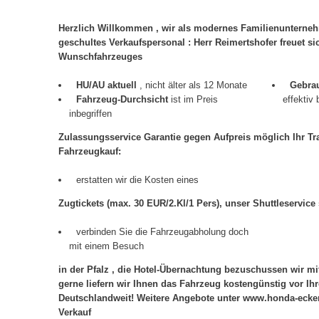
Herzlich Willkommen , wir als modernes Familienunternehm
geschultes Verkaufspersonal : Herr Reimertshofer freuet s
Wunschfahrzeuges
HU/AU aktuell
, nicht älter als 12 Monate
Gebra
Fahrzeug-Durchsicht
ist im Preis
effektiv
inbegriffen
Zulassungsservice Garantie gegen Aufpreis möglich Ihr T
Fahrzeugkauf:
erstatten wir die Kosten eines
Zugtickets (max. 30 EUR/2.Kl/1 Pers), unser Shuttleservice
verbinden Sie die Fahrzeugabholung doch
mit einem Besuch
in der Pfalz , die Hotel-Übernachtung bezuschussen wir m
gerne liefern wir Ihnen das Fahrzeug kostengünstig vor Ihr
Deutschlandweit! Weitere Angebote unter www.honda-ecke
Verkauf