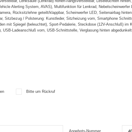
. verstellbar, Lenksäule (Lenkrad) höhen-/längsverstellbar, Leseleuchten hint
ehicle Alerting System, AVAS), Multifunktion für Lenkrad, Nebelscheinwerfe
mera, Rücksitzlehne geteilt/klappbar, Scheinwerfer LED, Seitenairbag hinten, 
ellbar, Sitzbezug / Polsterung: Kunstleder, Sitzheizung vorn, Smartphone Schnit
n mit Spiegel (beleuchtet), Sport-Pedalerie, Steckdose (12V-Anschluß) im K
, USB-Ladeanschluß vorn, USB-Schnittstelle, Verglasung hinten abgedunkelt
ren
Bitte um Rückruf
Angebots-Nummer