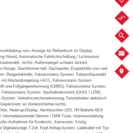
F
F
F
verkleidung vorn, Anzeige für Reifendruck im Display,
K
g Home), Automatische Fahrlichtschaltung / Lichtsensor,
einautomatik, rechts, Außenspiegel schwarz lackiert,
-Design, Dachhimmel hell, Dachspoiler, Einparkhilfe vorn und
S
em: Berganfahrhilfe, Fahrassistenz-System: Fahrprofilauswahl
) mit Abstandsregelung I-ACC, Fahrassistenz-System:
griff und Fußgängererkennung (CMBS), Fahrassistenz-System:
, Fahrassistenz-System: Spurhalteassistent (LKAS / LDW),
-System: Verkehrszeichenerkennung, Fensterheber elektrisch
 Gepäcknetz an Vordersitzlehne rechts,
chtet, Head-up-Display, Heckleuchten LED, HV-Batterie 68,8
 Internetbasierende Dienste / DAB-Tuner, Innenausstattung:
sofix-Aufnahmen für Kindersitz, Karosserie: 5-türig,
t Digitalanzeige 7 Zoll, Kopf-Airbag-System, Ladekabel mit Typ