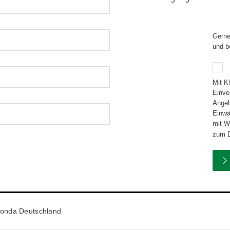
Gerne
und b
Mit K
Einve
Angebotsd
Einwä
mit Wirkun
zum D
onda Deutschland