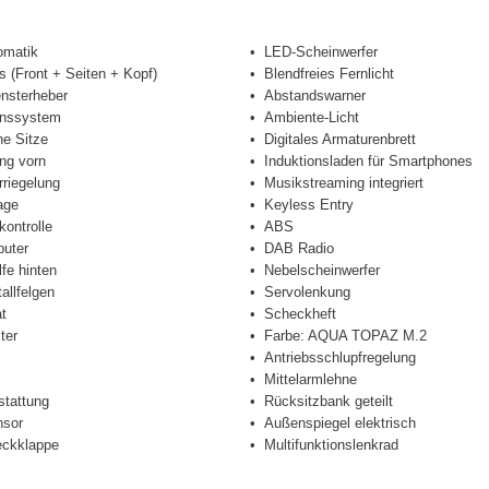
omatik
LED-Scheinwerfer
s (Front + Seiten + Kopf)
Blendfreies Fernlicht
ensterheber
Abstandswarner
onssystem
Ambiente-Licht
he Sitze
Digitales Armaturenbrett
ng vorn
Induktionsladen für Smartphones
rriegelung
Musikstreaming integriert
age
Keyless Entry
kontrolle
ABS
uter
DAB Radio
lfe hinten
Nebelscheinwerfer
allfelgen
Servolenkung
t
Scheckheft
ter
Farbe: AQUA TOPAZ M.2
Antriebsschlupfregelung
Mittelarmlehne
stattung
Rücksitzbank geteilt
sor
Außenspiegel elektrisch
eckklappe
Multifunktionslenkrad