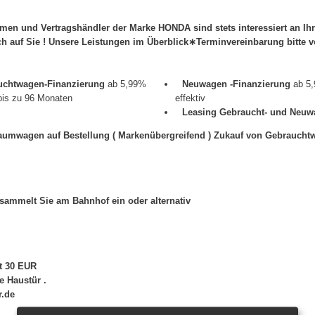
en und Vertragshändler der Marke HONDA sind stets interessiert an Ih
ich auf Sie ! Unsere Leistungen im Überblick∗Terminvereinbarung bitte 
uchtwagen-Finanzierung
ab 5,99%
Neuwagen -Finanzierung
ab 5,
 bis zu 96 Monaten
effektiv
Leasing Gebraucht- und Neuw
raumwagen auf Bestellung ( Markenübergreifend ) Zukauf von Gebraucht
 sammelt Sie am Bahnhof ein oder alternativ
it 30 EUR
e Haustür .
r.de