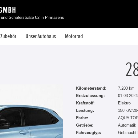
 GMBH
l und Schäferstraße 82 in Pirmasens
& Zubehör
Unser Autohaus
Motorrad
2
Kilometerstand:
7.200 km
Erstzulassung:
01.03.2024
Kraftstoff:
Elektro
Leistung:
150 kW/20
Farbe:
AQUA TOP
Getriebe:
Automatik
Fahrzeugtyp:
Gebrauchtf