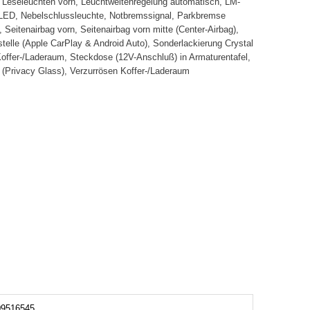
en, Leseleuchten vorn, Leuchtweitenregelung automatisch, LM-
r LED, Nebelschlussleuchte, Notbremssignal, Parkbremse
Seitenairbag vorn, Seitenairbag vorn mitte (Center-Airbag),
tstelle (Apple CarPlay & Android Auto), Sonderlackierung Crystal
offer-/Laderaum, Steckdose (12V-Anschluß) in Armaturentafel,
 (Privacy Glass), Verzurrösen Koffer-/Laderaum