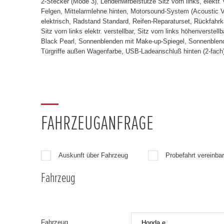
2-Stecker (Mode 3), Lendenwirbelstütze Sitz vorn links, elektr
Felgen, Mittelarmlehne hinten, Motorsound-System (Acoustic V
elektrisch, Radstand Standard, Reifen-Reparaturset, Rückfahrka
Sitz vorn links elektr. verstellbar, Sitz vorn links höhenverst
Black Pearl, Sonnenblenden mit Make-up-Spiegel, Sonnenblende
Türgriffe außen Wagenfarbe, USB-Ladeanschluß hinten (2-fach)
FAHRZEUGANFRAGE
Auskunft über Fahrzeug
Probefahrt vereinba
Fahrzeug
Fahrzeug