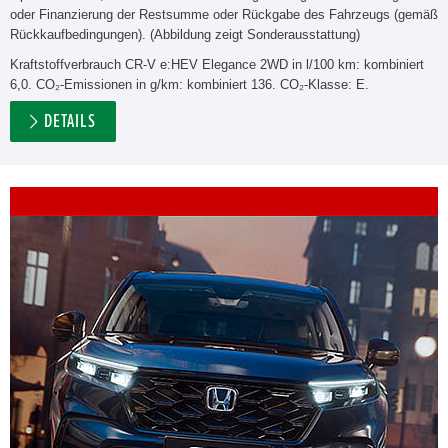
oder Finanzierung der Restsumme oder Rückgabe des Fahrzeugs (gemäß
Rückkaufbedingungen). (Abbildung zeigt Sonderausstattung)
Kraftstoffverbrauch CR-V e:HEV Elegance 2WD in l/100 km: kombiniert
6,0. CO₂-Emissionen in g/km: kombiniert 136. CO₂-Klasse: E.
DETAILS