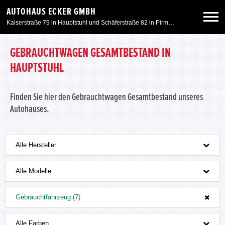
AUTOHAUS ECKER GMBH
Kaiserstraße 79 in Hauptstuhl und Schäferstraße 82 in Pirmasens
Neuwagen
GEBRAUCHTWAGEN GESAMTBESTAND IN
HAUPTSTUHL
Gebrauchtwagen
Finden Sie hier den Gebrauchtwagen Gesamtbestand unseres
Autohauses.
Angebote
Service & Zubehör
Alle Hersteller
Unser Autohaus
Alle Modelle
Gebrauchtfahrzeug (7)
Motorrad
Alle Farben