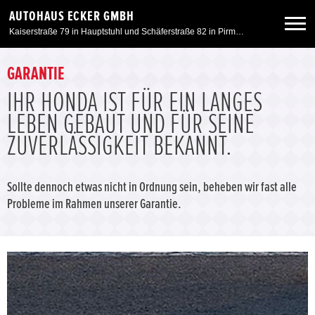
AUTOHAUS ECKER GMBH
Kaiserstraße 79 in Hauptstuhl und Schäferstraße 82 in Pirmasens
Neuwagen
GARANTIE
IHR HONDA IST FÜR EIN LANGES
Gebrauchtwagen
LEBEN GEBAUT UND FÜR SEINE
ZUVERLÄSSIGKEIT BEKANNT.
Angebote
Sollte dennoch etwas nicht in Ordnung sein, beheben wir fast alle
Service & Zubehör
Probleme im Rahmen unserer Garantie.
Unser Autohaus
Motorrad