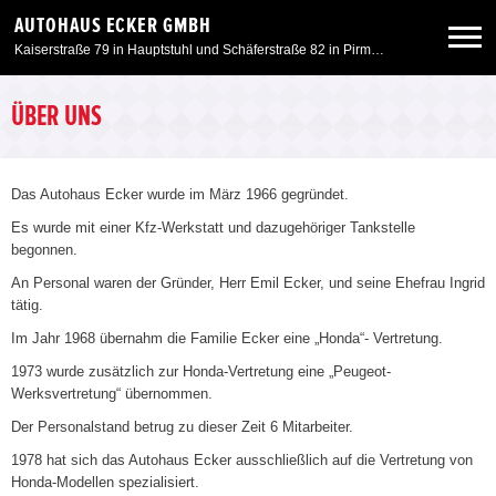
AUTOHAUS ECKER GMBH
Kaiserstraße 79 in Hauptstuhl und Schäferstraße 82 in Pirmasens
Neuwagen
ÜBER UNS
Gebrauchtwagen
Das Autohaus Ecker wurde im März 1966 gegründet.
Es wurde mit einer Kfz-Werkstatt und dazugehöriger Tankstelle
Angebote
begonnen.
An Personal waren der Gründer, Herr Emil Ecker, und seine Ehefrau Ingrid
tätig.
Service & Zubehör
Im Jahr 1968 übernahm die Familie Ecker eine „Honda“- Vertretung.
1973 wurde zusätzlich zur Honda-Vertretung eine „Peugeot-
Unser Autohaus
Werksvertretung“ übernommen.
Der Personalstand betrug zu dieser Zeit 6 Mitarbeiter.
Motorrad
1978 hat sich das Autohaus Ecker ausschließlich auf die Vertretung von
Honda-Modellen spezialisiert.