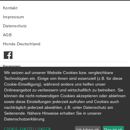
Montag - Freitag
08:00 - 17:00
Autohaus Pirmasens
Kontakt
Samstag
09:00 - 13:00
Montag - Freitag
08:00 - 17:00
Impressum
Samstag
09:00 - 13:00
Datenschutz
AGB
Honda Deutschland
Neuwagen
Honda Neuwagen
Wir setzen auf unserer Website Cookies bzw. vergleichbare
Technologien ein. Einige von ihnen sind essenziell (z.B. für diese
Gebrauchtwagen
Cookie-Einwilligung), während andere uns helfen unser
Honda Gebrauchtwagen
Onlineangebot zu verbessern und wirtschaftlich zu betreiben. Sie
Honda Vorführwagen
können die nicht-notwendigen Cookies akzeptieren oder ablehnen
Gesamtbestand
sowie diese Einstellungen jederzeit aufrufen und Cookies auch
nachträglich jederzeit abwählen, z.B. unter Datenschutz am
NEUWAGENMODELLE
Seitenende. Nähere Hinweise erhalten Sie in unserer
HONDA JAZZ E:HEV
HONDA CIVIC E:HEV
Datenschutzerklärung.
HONDA PRELUDE E:HEV
HONDA HR-V E:HEV
COOKIE-EINSTELLUNGEN
HONDA ZR-V E:HEV
HONDA CR-V E:HEV & E:PHEV
Ich lehne ab
Das ist ok