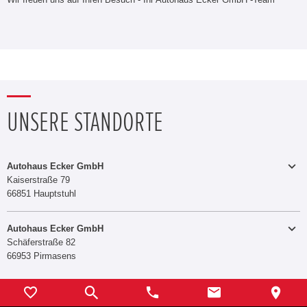
UNSERE STANDORTE
Autohaus Ecker GmbH
Kaiserstraße 79
66851 Hauptstuhl
Autohaus Ecker GmbH
Schäferstraße 82
+49 6372 4607
Telefon:
66953 Pirmasens
06331 725607
E-MAIL SENDEN
Telefon:
E-MAIL SENDEN
Autohaus Hauptstuhl