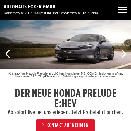
AUTOHAUS ECKER GMBH
Kaiserstraße 79 in Hauptstuhl und Schäferstraße 82 in Pirmasens
Neuwagen
Gebrauchtwagen
Angebote
Kraftstoffverbrauch Prelude in l/100 km: kombiniert 5,2. CO₂-Emissionen in g/km:
kombiniert 117. CO₂-Klasse: D. //Abbildung zeigt Sonderausstattungen.
Service & Zubehör
DER NEUE HONDA PRELUDE
Unser Autohaus
E:HEV
Ab sofort live bei uns erleben. Jetzt Probefahrt buchen.
Motorrad
KONTAKT AUFNEHMEN