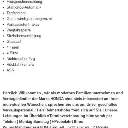
Freisprecheinrichtung
Start-Stop-Automatik
Tagfahrlicht
Geschwindigkeitsbegrenzer
Parkassistent: aktiv
Wegfahrsperre
Sitzhöhenverstellung
Glasdach
4 Türen
4 Sitze
Nichtraucher-Fzg
Rückfahrkamera
ASR
Herzlich Willkommen , wir als modernes Familienunternehmen und
Vertragshändler der Marke HONDA sind stets interessiert an Ihren
individuellen Wünschen, sprechen Sie uns an. Unser geschultes
Verkaufspersonal : Herr Reimertshofer freut sich auf Sie ! Unsere
Leistungen im Überblick∗Terminvereinbarung bitte vorab per
Telefon ( Montag-Samstag )∗Probefahrt Ihres
Wunschfahrzeuges∗HU/AU aktuell
, nicht älter als 12 Monate