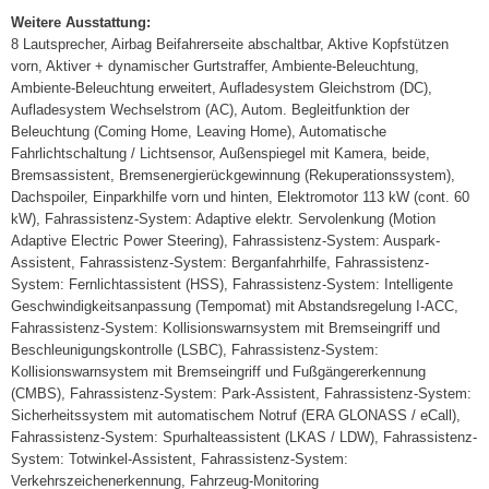
Weitere Ausstattung:
8 Lautsprecher, Airbag Beifahrerseite abschaltbar, Aktive Kopfstützen
vorn, Aktiver + dynamischer Gurtstraffer, Ambiente-Beleuchtung,
Ambiente-Beleuchtung erweitert, Aufladesystem Gleichstrom (DC),
Aufladesystem Wechselstrom (AC), Autom. Begleitfunktion der
Beleuchtung (Coming Home, Leaving Home), Automatische
Fahrlichtschaltung / Lichtsensor, Außenspiegel mit Kamera, beide,
Bremsassistent, Bremsenergierückgewinnung (Rekuperationssystem),
Dachspoiler, Einparkhilfe vorn und hinten, Elektromotor 113 kW (cont. 60
kW), Fahrassistenz-System: Adaptive elektr. Servolenkung (Motion
Adaptive Electric Power Steering), Fahrassistenz-System: Auspark-
Assistent, Fahrassistenz-System: Berganfahrhilfe, Fahrassistenz-
System: Fernlichtassistent (HSS), Fahrassistenz-System: Intelligente
Geschwindigkeitsanpassung (Tempomat) mit Abstandsregelung I-ACC,
Fahrassistenz-System: Kollisionswarnsystem mit Bremseingriff und
Beschleunigungskontrolle (LSBC), Fahrassistenz-System:
Kollisionswarnsystem mit Bremseingriff und Fußgängererkennung
(CMBS), Fahrassistenz-System: Park-Assistent, Fahrassistenz-System:
Sicherheitssystem mit automatischem Notruf (ERA GLONASS / eCall),
Fahrassistenz-System: Spurhalteassistent (LKAS / LDW), Fahrassistenz-
System: Totwinkel-Assistent, Fahrassistenz-System:
Verkehrszeichenerkennung, Fahrzeug-Monitoring