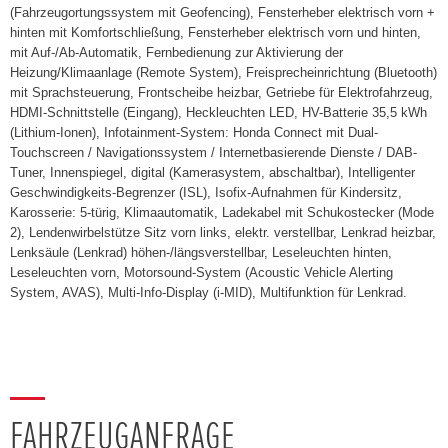
(Fahrzeugortungssystem mit Geofencing), Fensterheber elektrisch vorn +
hinten mit Komfortschließung, Fensterheber elektrisch vorn und hinten,
mit Auf-/Ab-Automatik, Fernbedienung zur Aktivierung der
Heizung/Klimaanlage (Remote System), Freisprecheinrichtung (Bluetooth)
mit Sprachsteuerung, Frontscheibe heizbar, Getriebe für Elektrofahrzeug,
HDMI-Schnittstelle (Eingang), Heckleuchten LED, HV-Batterie 35,5 kWh
(Lithium-Ionen), Infotainment-System: Honda Connect mit Dual-
Touchscreen / Navigationssystem / Internetbasierende Dienste / DAB-
Tuner, Innenspiegel, digital (Kamerasystem, abschaltbar), Intelligenter
Geschwindigkeits-Begrenzer (ISL), Isofix-Aufnahmen für Kindersitz,
Karosserie: 5-türig, Klimaautomatik, Ladekabel mit Schukostecker (Mode
2), Lendenwirbelstütze Sitz vorn links, elektr. verstellbar, Lenkrad heizbar,
Lenksäule (Lenkrad) höhen-/längsverstellbar, Leseleuchten hinten,
Leseleuchten vorn, Motorsound-System (Acoustic Vehicle Alerting
System, AVAS), Multi-Info-Display (i-MID), Multifunktion für Lenkrad.
FAHRZEUGANFRAGE