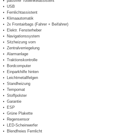
passiver Totwinkelassistent
USB
Fernlichtassistent
Klimaautomatik
2x Frontairbags (Fahrer + Beifahrer)
Elektr. Fensterheber
Navigationssystem
Sitzheizung vorn
Zentralverriegelung
Alarmanlage
Traktionskontrolle
Bordcomputer
Einparkhilfe hinten
Leichtmetallfelgen
Standheizung
Tempomat
Stoffpolster
Garantie
ESP
Grüne Plakette
Regensensor
LED-Scheinwerfer
Blendfreies Fernlicht