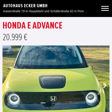
AUTOHAUS ECKER GMBH
Kaiserstraße 79 in Hauptstuhl und Schäferstraße 82 in Pirmasens
HONDA E ADVANCE
Neuwagen
20.999 €
Gebrauchtwagen
Angebote
Service & Zubehör
Unser Autohaus
Motorrad