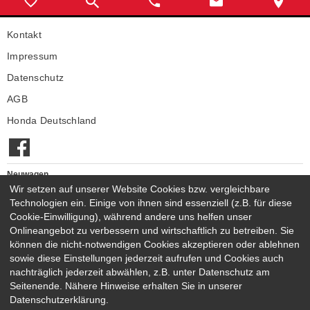
Kontakt
Impressum
Datenschutz
AGB
Honda Deutschland
Neuwagen
Wir setzen auf unserer Website Cookies bzw. vergleichbare
Honda Neuwagen
Technologien ein. Einige von ihnen sind essenziell (z.B. für diese
Gebrauchtwagen
Cookie-Einwilligung), während andere uns helfen unser
Honda Gebrauchtwagen
Onlineangebot zu verbessern und wirtschaftlich zu betreiben. Sie
Honda Vorführwagen
können die nicht-notwendigen Cookies akzeptieren oder ablehnen
Gesamtbestand
sowie diese Einstellungen jederzeit aufrufen und Cookies auch
nachträglich jederzeit abwählen, z.B. unter Datenschutz am
NEUWAGENMODELLE
Seitenende. Nähere Hinweise erhalten Sie in unserer
HONDA JAZZ E:HEV
HONDA CIVIC E:HEV
Datenschutzerklärung.
HONDA PRELUDE E:HEV
HONDA HR-V E:HEV