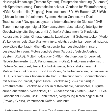
Heizung/Klimaanlage (Remote System), Freisprecheinrichtung (Bluetooth)
mit Sprachsteuerung, Frontscheibe heizbar, Getriebe für Elektrofahrzeug,
HDMI-Schnittstelle (Eingang), Heckleuchten LED, HV-Batterie 35,5 kWh
(Lithium-Ionen), Infotainment-System: Honda Connect mit Dual-
Touchscreen / Navigationssystem / Internetbasierende Dienste / DAB-
Tuner, Innenspiegel, digital (Kamerasystem, abschaltbar), Intelligenter
Geschwindigkeits-Begrenzer (ISL), Isofix-Aufnahmen für Kindersitz,
Karosserie: 5-türig, Klimaautomatik, Ladekabel mit Schukostecker (Mode
2), Lendenwirbelstütze Sitz vorn links, elektr. verstellbar, Lenkrad heizbar,
Lenksäule (Lenkrad) höhen-/längsverstellbar, Leseleuchten hinten,
Leseleuchten vorn, Motorsound-System (Acoustic Vehicle Alerting
System, AVAS), Multi-Info-Display (i-MID), Multifunktion für Lenkrad,
Nebelscheinwerfer LED, Panoramadach (Glas), Parkbremse elektrisch,
Reifen-Reparaturset, Reifenkontroll-Anzeige, Rückfahrkamera mit
Mehrwinkel-Funktion und Top-Down-View, Scheibenantenne, Scheinwerfer
LED, Sitz vorn links höhenverstellbar, Sitzheizung vorn, Sonnenblenden
mit Make-up-Spiegel, Sport Taste, Steckdose (12V-Anschluß) in
Armaturentafel, Steckdose 230V in Mittelkonsole, Subwoofer, Türgriffe
außen ausfahrbar / versenkbar, USB-Ladeanschluß hinten (2-fach), USB-
Ladeanschluß vorn, USB-Schnittstelle, Verglasung hinten abgedunkelt
(Privacy Glass), Verzurrösen Koffer-/Laderaum
, Ambiente-Beleuchtung, Sitze: Top-Sportsitze vorn, Regensensor,