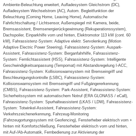
Ambiente-Beleuchtung erweitert, Aufladesystem Gleichstrom (DC),
Aufladesystem Wechselstrom (AC), Autom. Begleitfunktion der
Beleuchtung (Coming Home, Leaving Home), Automatische
Fahrlichtschaltung / Lichtsensor, Außenspiegel mit Kamera, beide,
Bremsassistent, Bremsenergierückgewinnung (Rekuperationssystem),
Dachspoiler, Einparkhilfe vorn und hinten, Elektromotor 113 kW (cont. 60
kW), Fahrassistenz-System: Adaptive elektr. Servolenkung (Motion
Adaptive Electric Power Steering), Fahrassistenz-System: Auspark-
Assistent, Fahrassistenz-System: Berganfahrhilfe, Fahrassistenz-
System: Fernlichtassistent (HSS), Fahrassistenz-System: Intelligente
Geschwindigkeitsanpassung (Tempomat) mit Abstandsregelung I-ACC,
Fahrassistenz-System: Kollisionswarnsystem mit Bremseingriff und
Beschleunigungskontrolle (LSBC), Fahrassistenz-System:
Kollisionswarnsystem mit Bremseingriff und Fußgängererkennung
(CMBS), Fahrassistenz-System: Park-Assistent, Fahrassistenz-System:
Sicherheitssystem mit automatischem Notruf (ERA GLONASS / eCall),
Fahrassistenz-System: Spurhalteassistent (LKAS / LDW), Fahrassistenz-
System: Totwinkel-Assistent, Fahrassistenz-System:
Verkehrszeichenerkennung, Fahrzeug-Monitoring
(Fahrzeugortungssystem mit Geofencing), Fensterheber elektrisch vorn +
hinten mit Komfortschließung, Fensterheber elektrisch vorn und hinten,
mit Auf-/Ab-Automatik, Fernbedienung zur Aktivierung der