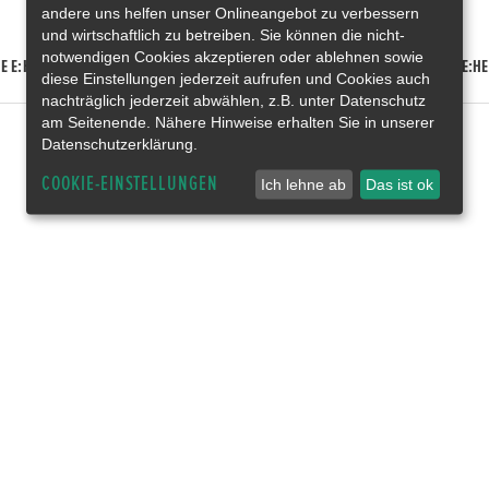
andere uns helfen unser Onlineangebot zu verbessern
und wirtschaftlich zu betreiben. Sie können die nicht-
notwendigen Cookies akzeptieren oder ablehnen sowie
E E:HEV
HONDA HR-V E:HEV
HONDA ZR-V E:HEV
HONDA CR-V E:HE
diese Einstellungen jederzeit aufrufen und Cookies auch
nachträglich jederzeit abwählen, z.B. unter Datenschutz
am Seitenende. Nähere Hinweise erhalten Sie in unserer
Datenschutzerklärung.
COOKIE-EINSTELLUNGEN
Ich lehne ab
Das ist ok