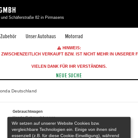
 GMBH
l und Schäferstraße 82 in Pirmasens
& Zubehör
Unser Autohaus
Motorrad
HINWEIS:
ZWISCHENZEITLICH VERKAUFT BZW. IST NICHT MEHR IN UNSERER
VIELEN DANK FÜR IHR VERSTÄNDNIS.
NEUE SUCHE
onda Deutschland
Gebrauchtwagen
Honda Gebrauchtwagen
Wir setzen auf unserer Website Cookies bzw.
Honda Vorführwagen
vergleichbare Technologien ein. Einige von ihnen sind
Gesamtbestand
essenziell (z.B. für diese Cookie-Einwilligung), während