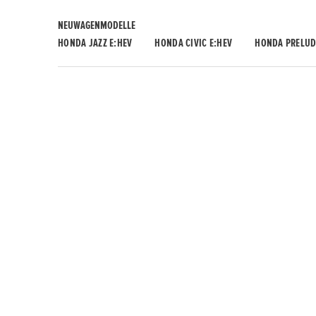
NEUWAGENMODELLE
HONDA JAZZ E:HEV
HONDA CIVIC E:HEV
HONDA PRELUD