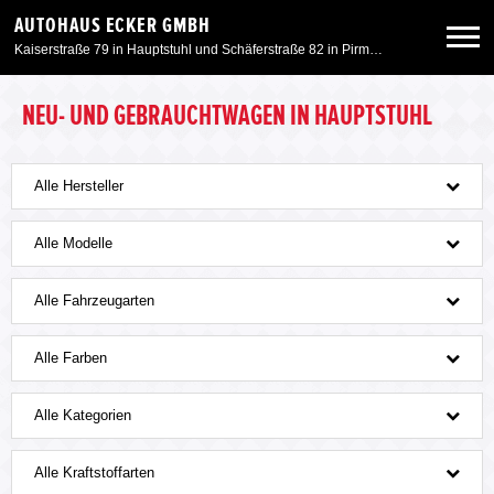
AUTOHAUS ECKER GMBH
Kaiserstraße 79 in Hauptstuhl und Schäferstraße 82 in Pirmasens
Neuwagen
NEU- UND GEBRAUCHTWAGEN IN HAUPTSTUHL
Gebrauchtwagen
Alle Hersteller
Angebote
Alle Modelle
Alle Fahrzeugarten
Service & Zubehör
Alle Farben
Unser Autohaus
Alle Kategorien
Motorrad
Alle Kraftstoffarten