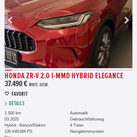
HONDA ZR-V 2.0 I-MMD HYBRID ELEGANCE
37.490 €
MWST. AUSW.
FAVORIT
DETAILS
1.500 km
Automatik
03.2025
Gebrauchtfahrzeug
Hybrid - Benzin/Elektro
4 Türen
135 kW/184 PS
Navigationssystem