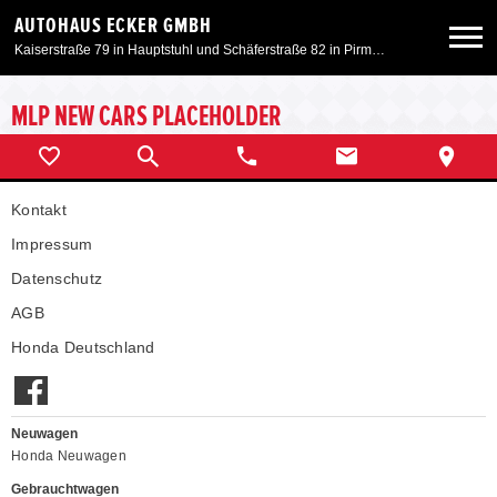
AUTOHAUS ECKER GMBH
Kaiserstraße 79 in Hauptstuhl und Schäferstraße 82 in Pirmasens
Neuwagen
MLP NEW CARS PLACEHOLDER
Gebrauchtwagen
Kontakt
Angebote
Impressum
Datenschutz
Service & Zubehör
AGB
Honda Deutschland
Unser Autohaus
Neuwagen
Motorrad
Honda Neuwagen
Gebrauchtwagen