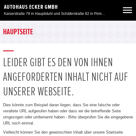
AUTOHAUS ECKER GMBH
Kaiserstraße 79 in Hauptstuhl und Schäferstraße 82 in Pirmasens
Neuwagen
HAUPTSEITE
Gebrauchtwagen
LEIDER GIBT ES DEN VON IHNEN
Angebote
ANGEFORDERTEN INHALT NICHT AUF
Service & Zubehör
UNSERER WEBSEITE.
Unser Autohaus
Dies könnte zum Beispiel daran liegen, dass Sie eine falsche oder
veraltete URL aufgerufen haben oder dass wir die betreffende Seite
umgezogen oder umbenannt haben - Bitte überprüfen Sie die eingegebene
Motorrad
URL noch einmal.
Vielleicht können Sie den gewünschten Inhalt über unsere Startseite