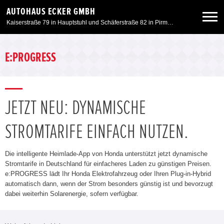
AUTOHAUS ECKER GMBH
Kaiserstraße 79 in Hauptstuhl und Schäferstraße 82 in Pirmasens
Neuwagen
E:PROGRESS
Gebrauchtwagen
JETZT NEU: DYNAMISCHE
Angebote
STROMTARIFE EINFACH NUTZEN.
Service & Zubehör
Die intelligente Heimlade-App von Honda unterstützt jetzt dynamische
Stromtarife in Deutschland für einfacheres Laden zu günstigen Preisen.
Unser Autohaus
e:PROGRESS lädt Ihr Honda Elektrofahrzeug oder Ihren Plug-in-Hybrid
automatisch dann, wenn der Strom besonders günstig ist und bevorzugt
dabei weiterhin Solarenergie, sofern verfügbar.
Motorrad