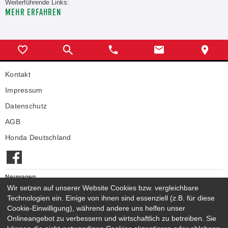
Weiterführende Links:
MEHR ERFAHREN
Kontakt
Impressum
Datenschutz
AGB
Honda Deutschland
Neuwagen
Wir setzen auf unserer Website Cookies bzw. vergleichbare
Honda Neuwagen
Technologien ein. Einige von ihnen sind essenziell (z.B. für diese
Gebrauchtwagen
Cookie-Einwilligung), während andere uns helfen unser
Honda Gebrauchtwagen
Onlineangebot zu verbessern und wirtschaftlich zu betreiben. Sie
Honda Vorführwagen